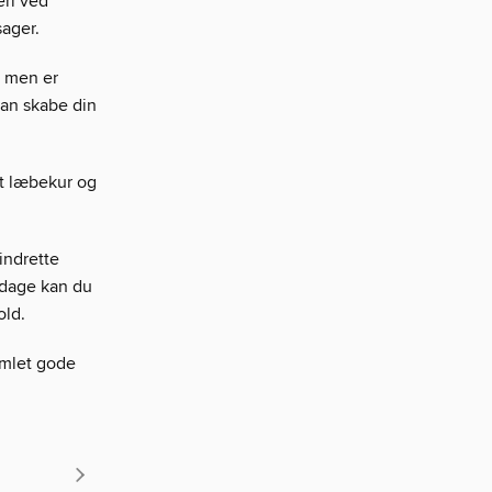
ri ved
sager.
, men er
kan skabe din
t læbekur og
indrette
iddage kan du
old.
samlet gode