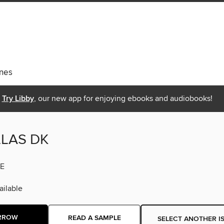
nes
Try Libby
, our new app for enjoying ebooks and audiobooks!
LLAS DK
E
ilable
RROW
READ A SAMPLE
SELECT ANOTHER I