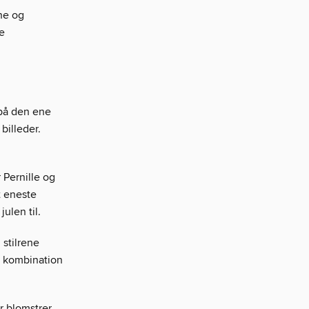
ne og
ge
 på den ene
billeder.
 Pernille og
t eneste
ulen til.
 stilrene
n kombination
r blomstrer