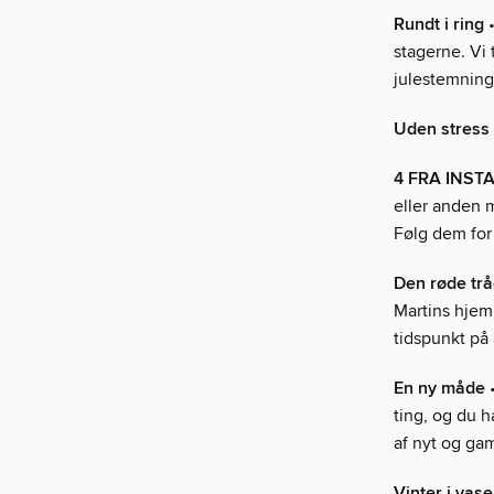
Rundt i ring
•
stagerne. Vi 
julestemning 
Uden stress 
4 FRA INST
eller anden m
Følg dem for 
Den røde tr
Martins hjem 
tidspunkt på 
En ny måde
•
ting, og du 
af nyt og gam
Vinter i vase