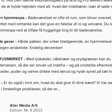
til. Hos Den Gamle Købmandsgaard på Ærø og Fru Møllers Mølle
 de at hylde højtiden med alt, hvad det indebærer, især af søde 
en hjemmespa
• Badeværelset er ofte et rum, som bliver overset
ttet med omtanke kan det give en følelse af ro og velvære. Du 
mmespa ved at tilføje få hyggelige ting til dit badeværelse.
e gaver
• Hårde pakker, der virker blødgørende, en hjemmelave
n egen ønskeliste. Endelig december!
 TUSMØRKET
• Med lyskæder, nåletræer og prydgræsser kan du 
 terrassen, så der ser smukt ud indefra – og på vindstille efterm
laider, puder og varme drikke med derud og nyde synet på tæt h
t
• Er du også i tvivl om, hvad du skal give til dine kære? Vi har 
 forskellige prisklasser, så der er...
Aller Media A/S
Edition: Nr. 9 2023