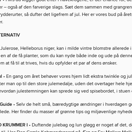
 her – også af den farverige slags. Sæt dem sammen med grangre
ydderurter, så dufter det ligefrem af jul. Her er vores bud på året
r.
TERNATIV
 Julerose, Helleborus niger, kan i milde vintre blomstre allerede
 en af de få planter, som du kan nyde både inde og ude på denne
m at få til at trives, hvis du opfylder et par af dens ønsker.
l
• En gang om året behøver vores hjem lidt ekstra twinkle og ju
er man op til den store julemedalje, uden det overtager hele h
 hvordan julestemningen kan sprede sig ved spisebordet, i stuen 
Guide
• Selv de helt små, bæredygtige ændringer i hverdagen gø
illede. Her finder du masser af grønne tips og miljøvenlige nyheder
D KRUMMER I
• Duftende julebag og lun gløgg er noget af det, d