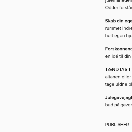
julemåneden 
Odder forstår
Skab din eg
rummet indre
helt egen hje
Forskønnend
en idé til di
TÆND LYS I
altanen eller
tage uldne p
Julegavejag
bud på gaver i
PUBLISHER