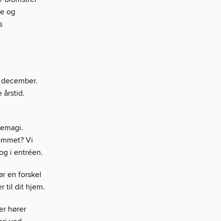
ne og
s
 i december.
 årstid.
lemagi.
jemmet? Vi
og i entréen.
r en forskel
 til dit hjem.
er hører