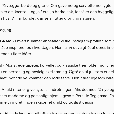
 På vægge, borde og grene. Om gaverne og servietterne, lygter
taler om kranse – og jo flere, jo bedre, tak, for så er den hyggeli
i hus. Vi har bundet kranse af lutter grønt fra naturen.
og jag
AGRAM
• I hvert nummer anbefaler vi fire Instagram-profiler, som
åde inspirerer os i hverdagen. Her har vi udvalgt ét af deres fine 
endnu flere idéer.
åd
• Mønstrede tapeter, kurveflet og klassiske træmøbler indhyller
i en personlig og nostalgisk stemning. Også op til jul, som er de
året, hvor de velkommer den røde farve. Den hører ligesom bare j
 Antikt interiør giver sjæl til indretningen. Mix det med få nye og
har et moderne og personligt hjem, ligesom Pernille Teglgaard. E
melt i indretningen skaber et unikt og tidsløst design.
r
• Hvis du kigger godt efter i havekrogene, er der chance for, de