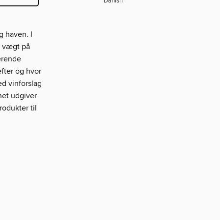
Danish
 haven. I
r vægt på
erende
fter og hvor
d vinforslag
net udgiver
odukter til