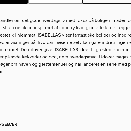
ndler om det gode hverdagsliv med fokus på boligen, maden og
stilen rustik og inspireret af country living, og artiklerne lægge
stetik i hjemmet. ISABELLAS viser fantastiske boliger og inspir
d anvisninger på, hvordan læserne selv kan gøre indretningen e
interiøret. Derudover giver ISABELLAS ideer til gæstemenuer me
ter på søde lækkerier og god, nem hverdagsmad. Udover magasi
ger om haven og gæstemenuer og har lanceret en serie med pr
ad.
r
RSEBÆR