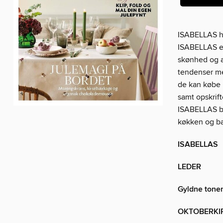
ISABELLAS ha
ISABELLAS er 
skønhed og æ
tendenser me
de kan købe 
samt opskrif
ISABELLAS bø
køkken og b
ISABELLAS
LEDER
Gyldne tone
OKTOBERKI