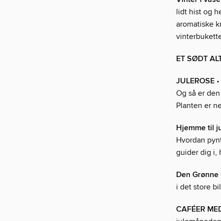
lidt hist og
aromatiske kr
vinterbukette
ET SØDT AL
JULEROSE
•
Og så er den
Planten er ne
Hjemme til ju
Hvordan pynt
guider dig i,
Den Grønne 
i det store b
CAFÉER ME