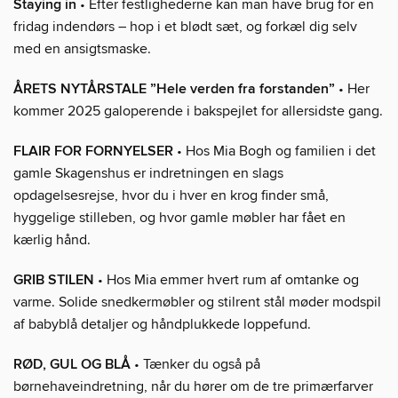
Staying in
• Efter festlighederne kan man have brug for en
fridag indendørs – hop i et blødt sæt, og forkæl dig selv
med en ansigtsmaske.
ÅRETS NYTÅRSTALE ”Hele verden fra forstanden”
• Her
kommer 2025 galoperende i bakspejlet for allersidste gang.
FLAIR FOR FORNYELSER
• Hos Mia Bogh og familien i det
gamle Skagenshus er indretningen en slags
opdagelsesrejse, hvor du i hver en krog finder små,
hyggelige stilleben, og hvor gamle møbler har fået en
kærlig hånd.
GRIB STILEN
• Hos Mia emmer hvert rum af omtanke og
varme. Solide snedkermøbler og stilrent stål møder modspil
af babyblå detaljer og håndplukkede loppefund.
RØD, GUL OG BLÅ
• Tænker du også på
børnehaveindretning, når du hører om de tre primærfarver