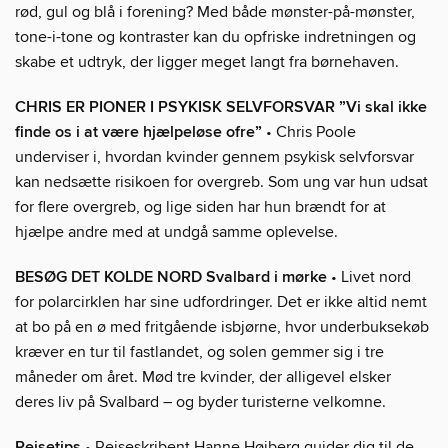
rød, gul og blå i forening? Med både mønster-på-mønster,
tone-i-tone og kontraster kan du opfriske indretningen og
skabe et udtryk, der ligger meget langt fra børnehaven.
CHRIS ER PIONER I PSYKISK SELVFORSVAR ”Vi skal ikke
finde os i at være hjælpeløse ofre”
• Chris Poole
underviser i, hvordan kvinder gennem psykisk selvforsvar
kan nedsætte risikoen for overgreb. Som ung var hun udsat
for flere overgreb, og lige siden har hun brændt for at
hjælpe andre med at undgå samme oplevelse.
BESØG DET KOLDE NORD Svalbard i mørke
• Livet nord
for polarcirklen har sine udfordringer. Det er ikke altid nemt
at bo på en ø med fritgående isbjørne, hvor underbuksekøb
kræver en tur til fastlandet, og solen gemmer sig i tre
måneder om året. Mød tre kvinder, der alligevel elsker
deres liv på Svalbard – og byder turisterne velkomne.
Rejsetips
• Rejseskribent Hanne Høiberg guider dig til de