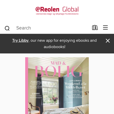
×
Try Libby
, our new app for enjoying ebooks and
audiobooks!