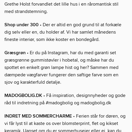
Grethe Holst forvandlet det lille hus i en råromantisk stil
med strandstemning.
Shop under 300
• Der er altid en god grund til at forkæle
dig selv eller en, du holder af. Vi har samlet månedens
fineste interiør, som ikke koster en bondegård.
Græsgrøn
• Er du på Instagram, har du med garanti set
græsgrønne gummistøvler i hobetal, og måske har du
spottet en enkelt grøn lampe hist og her? Sammen med
dæmpede vægfarver fungerer den saftige farve som en
sjov og karakterfuld detalje.
MADOGBOLIG.DK
• Få inspiration, designnyheder og gode
råd til indretning på #madogbolig og madogbolig.dk
INDRET MED SOMMERCHARME
• Ferien står for døren, og
vi får lyst til at kaste os over blomsterprint, flet og kikset
keramik. Uanset om du er sommerhusejer eller ej, kan du