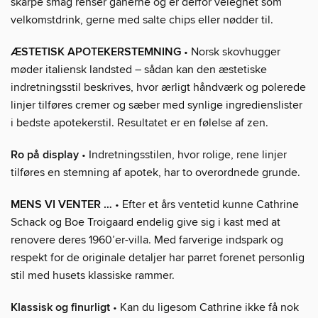
skarpe smag renser ganerne og er derfor velegnet som
velkomstdrink, gerne med salte chips eller nødder til.
ÆSTETISK APOTEKERSTEMNING
• Norsk skovhugger
møder italiensk landsted – sådan kan den æstetiske
indretningsstil beskrives, hvor ærligt håndværk og polerede
linjer tilføres cremer og sæber med synlige ingredienslister
i bedste apotekerstil. Resultatet er en følelse af zen.
Ro på display
• Indretningsstilen, hvor rolige, rene linjer
tilføres en stemning af apotek, har to overordnede grunde.
MENS VI VENTER …
• Efter et års ventetid kunne Cathrine
Schack og Boe Troigaard endelig give sig i kast med at
renovere deres 1960’er-villa. Med farverige indspark og
respekt for de originale detaljer har parret forenet personlig
stil med husets klassiske rammer.
Klassisk og finurligt
• Kan du ligesom Cathrine ikke få nok