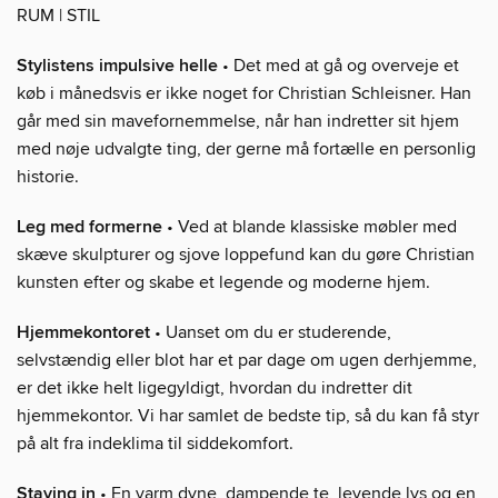
RUM | STIL
Stylistens impulsive helle
• Det med at gå og overveje et
køb i månedsvis er ikke noget for Christian Schleisner. Han
går med sin mavefornemmelse, når han indretter sit hjem
med nøje udvalgte ting, der gerne må fortælle en personlig
historie.
Leg med formerne
• Ved at blande klassiske møbler med
skæve skulpturer og sjove loppefund kan du gøre Christian
kunsten efter og skabe et legende og moderne hjem.
Hjemmekontoret
• Uanset om du er studerende,
selvstændig eller blot har et par dage om ugen derhjemme,
er det ikke helt ligegyldigt, hvordan du indretter dit
hjemmekontor. Vi har samlet de bedste tip, så du kan få styr
på alt fra indeklima til siddekomfort.
Staying in
• En varm dyne, dampende te, levende lys og en