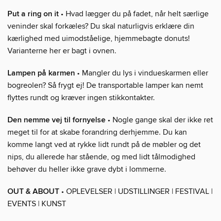
Put a ring on it
• Hvad lægger du på fadet, når helt særlige
veninder skal forkæles? Du skal naturligvis erklære din
kærlighed med uimodståelige, hjemmebagte donuts!
Varianterne her er bagt i ovnen.
Lampen på karmen
• Mangler du lys i vindueskarmen eller
bogreolen? Så frygt ej! De transportable lamper kan nemt
flyttes rundt og kræver ingen stikkontakter.
Den nemme vej til fornyelse
• Nogle gange skal der ikke ret
meget til for at skabe forandring derhjemme. Du kan
komme langt ved at rykke lidt rundt på de møbler og det
nips, du allerede har stående, og med lidt tålmodighed
behøver du heller ikke grave dybt i lommerne.
OUT & ABOUT
• OPLEVELSER | UDSTILLINGER | FESTIVAL |
EVENTS | KUNST