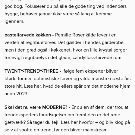
god bog. Fokuserer du på alle de gode ting ved indendørs
hygge, behøver januar ikke være så lang at komme
igennem.
pastelfarvede køkken
• Pernille Rosenkilde lever i en
verden af regnbuefarver. Det gælder i hendes garderobe,
men i den grad også i køkkenet, hvor en lille krystal sørger
for evigt regnbuelys i det glade, candyfloss-farvede rum.
TWENTY-TRENDY-THREE
• Ifølge fem eksperter bliver
bløde former, optimistiske farver og vilde mønstre næste års
store hit. Læs her, hvad de ellers spår om det moderne hjem
anno 2023.
Skal det nu være MODERNE?
• Er du en af dem, der tror, at
trendeksperters forudsigelser om fremtiden er det rene
gætværk? Så tager du fejl. Læs her hvorfor – og bliv klog på
selv at spotte en trend, før den bliver mainstream.