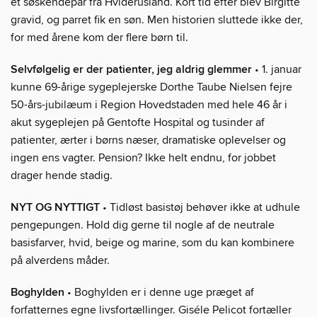
et søskendepar fra Hviderusland. Kort tid efter blev Birgitte
gravid, og parret fik en søn. Men historien sluttede ikke der,
for med årene kom der flere børn til.
Selvfølgelig er der patienter, jeg aldrig glemmer
• 1. januar
kunne 69-årige sygeplejerske Dorthe Taube Nielsen fejre
50-års-jubilæum i Region Hovedstaden med hele 46 år i
akut sygeplejen på Gentofte Hospital og tusinder af
patienter, ærter i børns næser, dramatiske oplevelser og
ingen ens vagter. Pension? Ikke helt endnu, for jobbet
drager hende stadig.
NYT OG NYTTIGT
• Tidløst basistøj behøver ikke at udhule
pengepungen. Hold dig gerne til nogle af de neutrale
basisfarver, hvid, beige og marine, som du kan kombinere
på alverdens måder.
Boghylden
• Boghylden er i denne uge præget af
forfatternes egne livsfortællinger. Giséle Pelicot fortæller