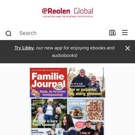
×
Try Libby
, our new app for enjoying ebooks and
audiobooks!