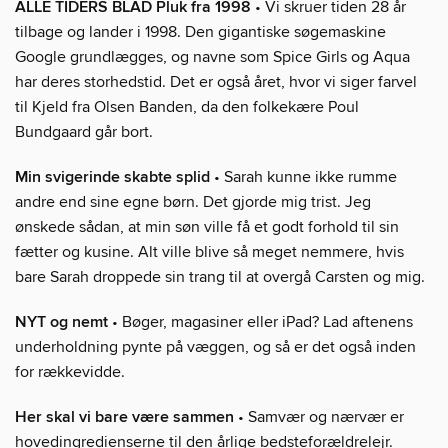
ALLE TIDERS BLAD Pluk fra 1998
• Vi skruer tiden 28 år
tilbage og lander i 1998. Den gigantiske søgemaskine
Google grundlægges, og navne som Spice Girls og Aqua
har deres storhedstid. Det er også året, hvor vi siger farvel
til Kjeld fra Olsen Banden, da den folkekære Poul
Bundgaard går bort.
Min svigerinde skabte splid
• Sarah kunne ikke rumme
andre end sine egne børn. Det gjorde mig trist. Jeg
ønskede sådan, at min søn ville få et godt forhold til sin
fætter og kusine. Alt ville blive så meget nemmere, hvis
bare Sarah droppede sin trang til at overgå Carsten og mig.
NYT og nemt
• Bøger, magasiner eller iPad? Lad aftenens
underholdning pynte på væggen, og så er det også inden
for rækkevidde.
Her skal vi bare være sammen
• Samvær og nærvær er
hovedingredienserne til den årlige bedsteforældrelejr.