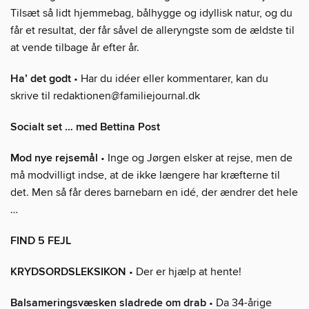
Tilsæt så lidt hjemmebag, bålhygge og idyllisk natur, og du
får et resultat, der får såvel de alleryngste som de ældste til
at vende tilbage år efter år.
Ha’ det godt
• Har du idéer eller kommentarer, kan du
skrive til redaktionen@familiejournal.dk
Socialt set … med Bettina Post
Mod nye rejsemål
• Inge og Jørgen elsker at rejse, men de
må modvilligt indse, at de ikke længere har kræfterne til
det. Men så får deres barnebarn en idé, der ændrer det hele
…
FIND 5 FEJL
KRYDSORDSLEKSIKON
• Der er hjælp at hente!
Balsameringsvæsken sladrede om drab
• Da 34-årige