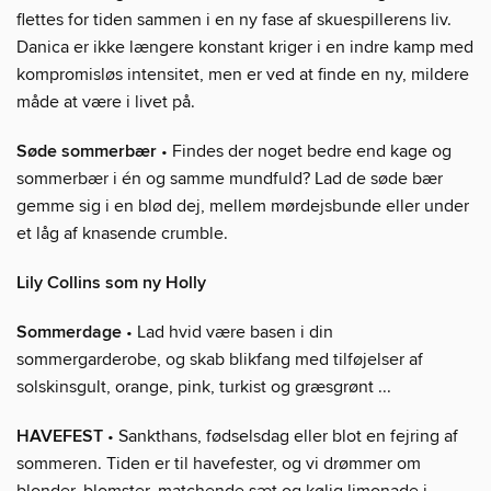
flettes for tiden sammen i en ny fase af skuespillerens liv.
Danica er ikke længere konstant kriger i en indre kamp med
kompromisløs intensitet, men er ved at finde en ny, mildere
måde at være i livet på.
Søde sommerbær
• Findes der noget bedre end kage og
sommerbær i én og samme mundfuld? Lad de søde bær
gemme sig i en blød dej, mellem mørdejsbunde eller under
et låg af knasende crumble.
Lily Collins som ny Holly
Sommerdage
• Lad hvid være basen i din
sommergarderobe, og skab blikfang med tilføjelser af
solskinsgult, orange, pink, turkist og græsgrønt ...
HAVEFEST
• Sankthans, fødselsdag eller blot en fejring af
sommeren. Tiden er til havefester, og vi drømmer om
blonder, blomster, matchende sæt og kølig limonade i