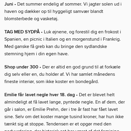
Juni
• Det summer endelig af sommer. Vi jagter solen ud i
haven og dækker op til hyggeligt samvær blandt
blomsterbede og vasketøj.
TAG MED SYDPÅ
• Luk øjnene, og forestil dig en frokost i
Spanien, en picnic i Italien og en morgenstund i Frankrig.
Med ganske få greb kan du bringe den sydlandske
stemning hjem i din egen have.
Shop under 300
• Der er altid en god grund til at forkæle
dig selv eller en, du holder af. Vi har samlet månedens
fineste interiør, som ikke koster en bondegård.
Emilie får lavet negle hver 18. dag
• Det er blevet helt
almindeligt at få lavet lange, pyntede negle. En af dem, der
går i salon, er Emilie Prehn, der i tre år fast har fået lavet
sine. Selv om det koster mange tusind kroner, har hun ikke
tænkt sig at stoppe. Tendensen er et opgør med den