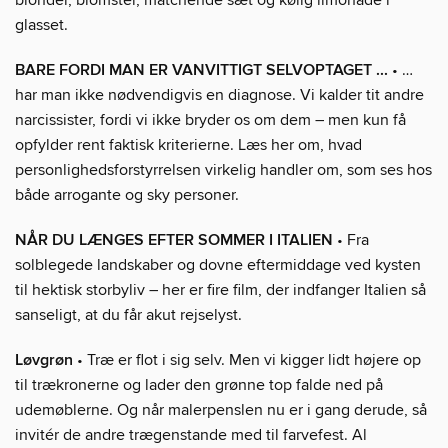
glasset.
BARE FORDI MAN ER VANVITTIGT SELVOPTAGET ...
• …
har man ikke nødvendigvis en diagnose. Vi kalder tit andre
narcissister, fordi vi ikke bryder os om dem – men kun få
opfylder rent faktisk kriterierne. Læs her om, hvad
personlighedsforstyrrelsen virkelig handler om, som ses hos
både arrogante og sky personer.
NÅR DU LÆNGES EFTER SOMMER I ITALIEN
• Fra
solblegede landskaber og dovne eftermiddage ved kysten
til hektisk storbyliv – her er fire film, der indfanger Italien så
sanseligt, at du får akut rejselyst.
Løvgrøn
• Træ er flot i sig selv. Men vi kigger lidt højere op
til trækronerne og lader den grønne top falde ned på
udemøblerne. Og når malerpenslen nu er i gang derude, så
invitér de andre trægenstande med til farvefest. Al