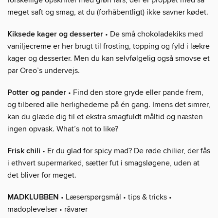
meget saft og smag, at du (forhåbentligt) ikke savner kødet.
Kiksede kager og desserter
• De små chokoladekiks med
vaniljecreme er her brugt til frosting, topping og fyld i lækre
kager og desserter. Men du kan selvfølgelig også smovse et
par Oreo’s undervejs.
Potter og pander
• Find den store gryde eller pande frem,
og tilbered alle herlighederne på én gang. Imens det simrer,
kan du glæde dig til et ekstra smagfuldt måltid og næsten
ingen opvask. What’s not to like?
Frisk chili
• Er du glad for spicy mad? De røde chilier, der fås
i ethvert supermarked, sætter fut i smagsløgene, uden at
det bliver for meget.
MADKLUBBEN
• Læserspørgsmål • tips & tricks •
madoplevelser • råvarer