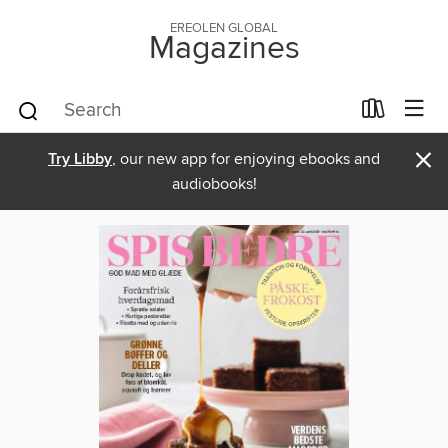
EREOLEN GLOBAL
Magazines
×
Try Libby
, our new app for enjoying ebooks and
audiobooks!