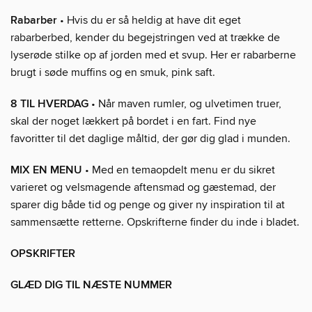
Rabarber
• Hvis du er så heldig at have dit eget
rabarberbed, kender du begejstringen ved at trække de
lyserøde stilke op af jorden med et svup. Her er rabarberne
brugt i søde muffins og en smuk, pink saft.
8 TIL HVERDAG
• Når maven rumler, og ulvetimen truer,
skal der noget lækkert på bordet i en fart. Find nye
favoritter til det daglige måltid, der gør dig glad i munden.
MIX EN MENU
• Med en temaopdelt menu er du sikret
varieret og velsmagende aftensmad og gæstemad, der
sparer dig både tid og penge og giver ny inspiration til at
sammensætte retterne. Opskrifterne finder du inde i bladet.
OPSKRIFTER
GLÆD DIG TIL NÆSTE NUMMER