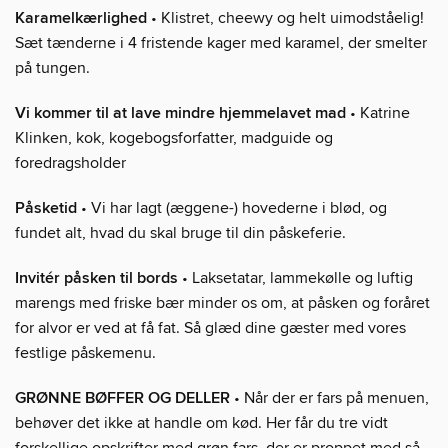
Karamelkærlighed
• Klistret, cheewy og helt uimodståelig!
Sæt tænderne i 4 fristende kager med karamel, der smelter
på tungen.
Vi kommer til at lave mindre hjemmelavet mad
• Katrine
Klinken, kok, kogebogsforfatter, madguide og
foredragsholder
Påsketid
• Vi har lagt (æggene-) hovederne i blød, og
fundet alt, hvad du skal bruge til din påskeferie.
Invitér påsken til bords
• Laksetatar, lammekølle og luftig
marengs med friske bær minder os om, at påsken og foråret
for alvor er ved at få fat. Så glæd dine gæster med vores
festlige påskemenu.
GRØNNE BØFFER OG DELLER
• Når der er fars på menuen,
behøver det ikke at handle om kød. Her får du tre vidt
forskellige opskrifter med grøn fars, der er proppet med så