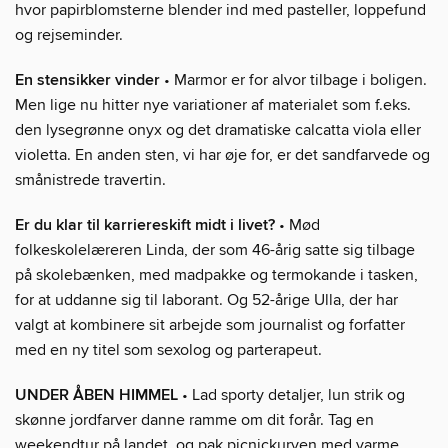
hvor papirblomsterne blender ind med pasteller, loppefund
og rejseminder.
En stensikker vinder
• Marmor er for alvor tilbage i boligen.
Men lige nu hitter nye variationer af materialet som f.eks.
den lysegrønne onyx og det dramatiske calcatta viola eller
violetta. En anden sten, vi har øje for, er det sandfarvede og
smånistrede travertin.
Er du klar til karriereskift midt i livet?
• Mød
folkeskolelæreren Linda, der som 46-årig satte sig tilbage
på skolebænken, med madpakke og termokande i tasken,
for at uddanne sig til laborant. Og 52-årige Ulla, der har
valgt at kombinere sit arbejde som journalist og forfatter
med en ny titel som sexolog og parterapeut.
UNDER ÅBEN HIMMEL
• Lad sporty detaljer, lun strik og
skønne jordfarver danne ramme om dit forår. Tag en
weekendtur på landet, og pak picnickurven med varme