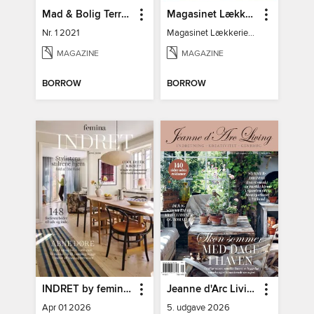
Mad & Bolig Terrasse og udeliv
Magasinet Lækkerier
Nr. 1 2021
Magasinet Lækkerier nr. 30
MAGAZINE
MAGAZINE
BORROW
BORROW
INDRET by femina DK
Jeanne d'Arc Living
Apr 01 2026
5. udgave 2026