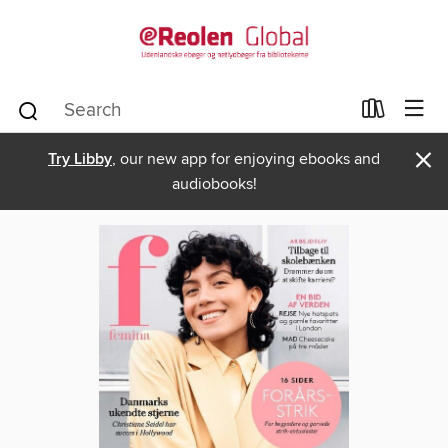
×
Try Libby
, our new app for enjoying ebooks and
audiobooks!