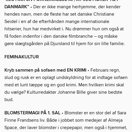
DANMARK”
• Der er ikke mange herhjemme, der kender
hendes navn, men de fleste har set danske Christiane
Seidel i en af de efterhånden mange internationale
hitserier, hun har medvirket i. Nu drømmer hun om også at
få foden indenfor i den danske filmbranche – og måske
gøre slægtsgården på Djursland til hjem for sin lille familie.
FEMINAKULTUR
Kryb sammen på sofaen med EN KRIMI
• Februars regn,
slud og rusk er en oplagt undskyldning for at indtage sofaen
med et lunt tæppe og en god krimi. Men hvilken krimi skal
du vælge? Kulturredaktør Johanne Bille giver sine bedste
bud.
BLOMSTERMAGI PÅ 1. SAL
• Blomster er en stor del af Sara
Finne Frandsens liv. Både i jobbet som medejer af Almeja
Space, der laver blomster i crepepapir, men også i hjemmet,