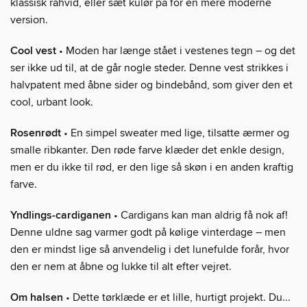
klassisk råhvid, eller sæt kulør på for en mere moderne
version.
Cool vest
• Moden har længe stået i vestenes tegn – og det
ser ikke ud til, at de går nogle steder. Denne vest strikkes i
halvpatent med åbne sider og bindebånd, som giver den et
cool, urbant look.
Rosenrødt
• En simpel sweater med lige, tilsatte ærmer og
smalle ribkanter. Den røde farve klæder det enkle design,
men er du ikke til rød, er den lige så skøn i en anden kraftig
farve.
Yndlings-cardiganen
• Cardigans kan man aldrig få nok af!
Denne uldne sag varmer godt på kølige vinterdage – men
den er mindst lige så anvendelig i det lunefulde forår, hvor
den er nem at åbne og lukke til alt efter vejret.
Om halsen
• Dette tørklæde er et lille, hurtigt projekt. Du...