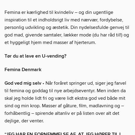
Femina er kærlighed til kvindeliv – og din ugentlige
inspiration til et indholdsrigt liv med nærvær, fordybelse,
personlig udvikling og æstetik. Din nydelsesfulde genvej til
god mad, givende samtaler, lækker mode (du har råd til!) og
et hyggeligt hjem med masser af hjerterum.
Tør du at lave en U-vending?
Femina Denmark
God ved mig selv
• Når foråret springer ud, siger jeg farvel
til femina og goddag til nye arbejdseventyr. Men inden da
skal jeg holde lidt fri og være lidt ekstra god ved både mit
sind og min krop. Masser af gåture, film, madlavning og –
forhåbentlig – spirende altanliv er på listen over alt det
dejlige, der venter.
“JEG HAR EN FORNEMMELSE AF, AT JEG HØRER TIL I