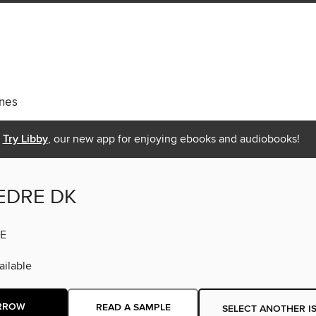
nes
Try Libby
, our new app for enjoying ebooks and audiobooks!
BEDRE DK
E
ilable
RROW
READ A SAMPLE
SELECT ANOTHER I