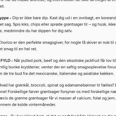
et.
dyppe
• Dip er ikke bare dip. Kast dig ud i en ovnbagt, en koreans
t sag. Spis kiks, chips eller sprøde grøntsager til – og husk, ikke
, medmindre du har dippen for dig selv.
horizo er den perfekte smagsgiver, for nogle få skiver er nok til 
t smag til en hel ret.
FYLD
• Når pulled pork, beef og den eksotiske jackfruit får lov til
tlig bunke krydderier, venter der en saftig smagsoplevelse forud
m de tre bud fra det mexicanske, italienske og asiatiske køkken.
vad har grønkål, broccoli, spinat og edamamebønner til fælles? D
e! Forskellige farver grøntsager forsyner os med forskellige nær
ræcis de grønne grøntsager får vi masser af calcium, folat og jern
gennem de kolde vintermåneder.