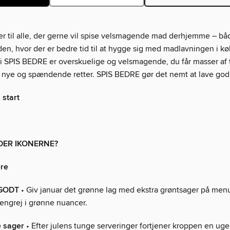
r til alle, der gerne vil spise velsmagende mad derhjemme – båd
en, hvor der er bedre tid til at hygge sig med madlavningen i k
 i SPIS BEDRE er overskuelige og velsmagende, du får masser af 
til nye og spændende retter. SPIS BEDRE gør det nemt at lave go
 start
DER IKONERNE?
re
GODT
• Giv januar det grønne lag med ekstra grøntsager på men
engrej i grønne nuancer.
 sager
• Efter julens tunge serveringer fortjener kroppen en uge