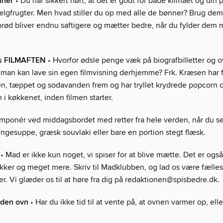
nner
• Du har sikkert hørt, at det er godt for både klimaet og di
bælgfrugter. Men hvad stiller du op med alle de bønner? Brug dem
brød bliver endnu saftigere og mætter bedre, når du fylder dem
ns FILMAFTEN
• Hvorfor ødsle penge væk på biografbilletter og o
 man kan lave sin egen filmvisning derhjemme? Frk. Kræsen har 
en, tæppet og sodavanden frem og har tryllet krydrede popcorn 
 i køkkenet, inden filmen starter.
Imponér ved middagsbordet med retter fra hele verden, når du se
ingesuppe, græsk souvlaki eller bare en portion stegt flæsk.
• Mad er ikke kun noget, vi spiser for at blive mætte. Det er også
nikker og meget mere. Skriv til Madklubben, og lad os være fæll
. Vi glæder os til at høre fra dig på redaktionen@spisbedre.dk.
den ovn
• Har du ikke tid til at vente på, at ovnen varmer op, elle