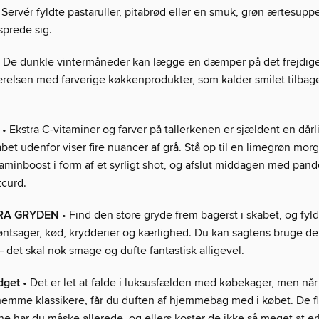
 Servér fyldte pastaruller, pitabrød eller en smuk, grøn ærtesup
prede sig.
 De dunkle vintermåneder kan lægge en dæmper på det frejdig
værelsen med farverige køkkenprodukter, som kalder smilet tilbag
• Ekstra C-vitaminer og farver på tallerkenen er sjældent en dårli
bet udenfor viser fire nuancer af grå. Stå op til en limegrøn mo
taminboost i form af et syrligt shot, og afslut middagen med pa
tcurd.
FRA GRYDEN
• Find den store gryde frem bagerst i skabet, og fy
ntsager, kød, krydderier og kærlighed. Du kan sagtens bruge de 
– det skal nok smage og dufte fantastisk alligevel.
dget
• Det er let at falde i luksusfælden med købekager, men når
nemme klassikere, får du duften af hjemmebag med i købet. De fl
e har du måske allerede, og ellers koster de ikke så meget at er