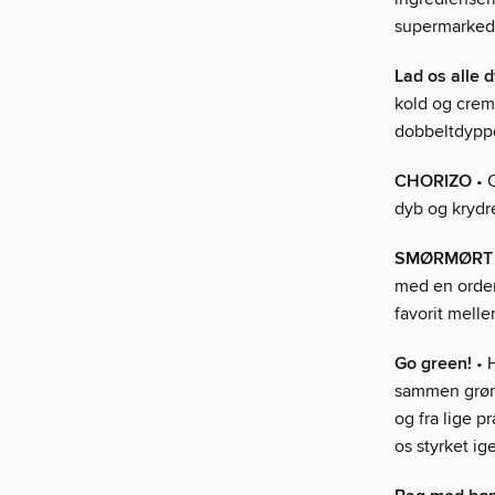
supermarked
Lad os alle 
kold og creme
dobbeltdyppe
CHORIZO
• C
dyb og krydre
SMØRMØRT 
med en orden
favorit melle
Go green!
• H
sammen grønn
og fra lige p
os styrket i