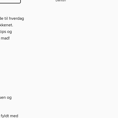
Danish
e til hverdag
økkenet.
tips og
d mad!
uen og
 fyldt med