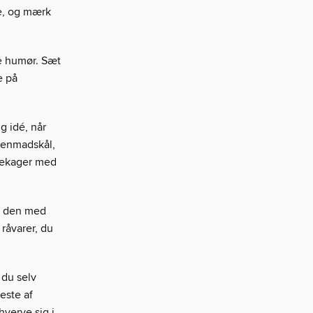
pe, og mærk
e humør. Sæt
e på
g idé, når
rgenmadskål,
ndekager med
ld den med
råvarer, du
 du selv
este af
hverve sig i