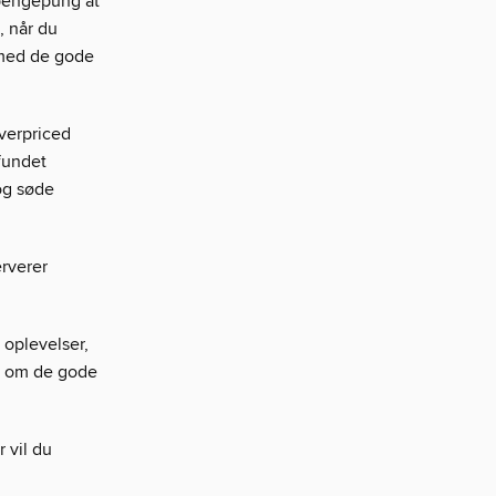
n pengepung at
, når du
 med de gode
verpriced
fundet
og søde
rverer
 oplevelser,
es om de gode
r vil du