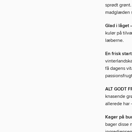
sprødt grønt.
madglæden s
Glad i låget
•
kulør på til
læberne.
En frisk start
vinterlandska
få dagens vi
passionsfrug
ALT GODT 
knasende grø
allerede har 
Kager på bu
bager disse 
ingrediensern