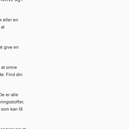
k eller en
 at
at give en
 at simre
e. Find din
e er alle
ingsstoffer,
, som kan få